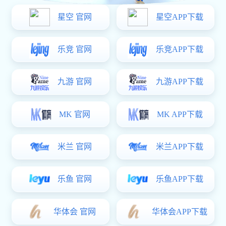
费利佩双响 + 单刀弑敌，成
都蓉城 3-0 横扫曼谷联晋级
亚冠正赛
时间：2025-10-28
北京时间 8 月 12 日晚，成都凤凰山体育公
园专业足球场迎来历史性时刻。在亚冠精英联
赛附加赛中，成都蓉城凭借下半场 15 分钟内的
闪电三连击，3-0 完胜泰超劲旅曼谷联，队史首
次晋级亚冠精英赛正赛。此役费利佩梅开二
度，两次单刀破门彻底杀死比赛悬念，杨明洋
头球打破僵局，徐正源的球队用一场酣畅淋漓